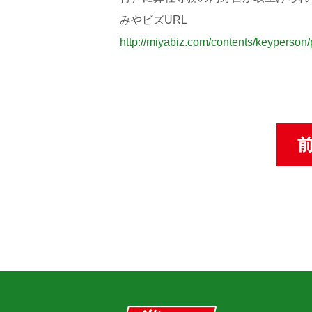
みやビズURL
http://miyabiz.com/contents/keyperson