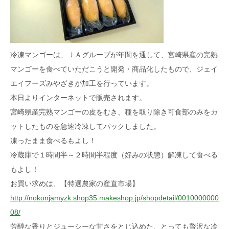
冷凍マンゴーは、ＪＡグループが年間を通して、宮崎県産の完熟
マンゴーを食べていただこうと開発・商品化したもので、ジェイ
エイフーズみやざきが加工を行っています。
本日よりインターネットで販売されます。
宮崎県産完熟マンゴーの皮をむき、種を取り除き可食部のみをカ
ットしたものを急速冷凍してパックしました。
凍ったまま食べるもよし！
冷蔵庫で１時間半～２時間半程度（好みの状態）解凍して食べる
もよし！
お買い求めは、【特選農家の産直市場】
http://nokonjamyzk.shop35.makeshop.jp/shopdetail/0010000000
08/
芳醇な香りとジューシーな甘さをとじ込めた、とっても贅沢な冷