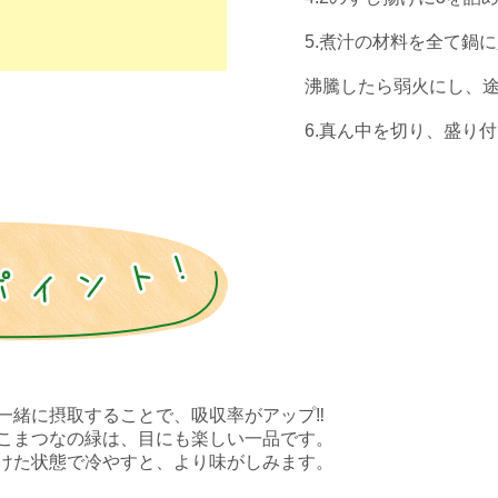
⠀
5.煮汁の材料を全て鍋
⠀
沸騰したら弱火にし、途
⠀
6.真ん中を切り、盛り付
緒に摂取することで、吸収率がアップ‼︎⠀
こまつなの緑は、目にも楽しい一品です。⠀
けた状態で冷やすと、より味がしみます。⠀