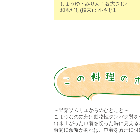
しょうゆ・みりん：各大さじ2⠀
和風だし(粉末)：小さじ1⠀
～野菜ソムリエからのひとこと～⠀
こまつなの鉄分は動物性タンパク質を一
出来上がった巾着を切った時に見える
時間に余裕があれば、巾着を煮汁に付