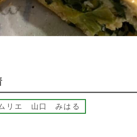
着
ムリエ 山口 みはる