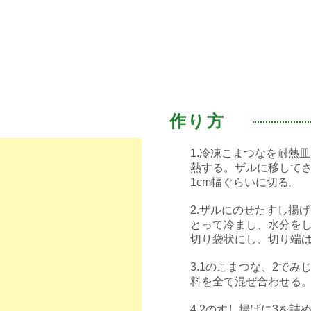
作り方
1.冷凍こまつなを耐熱皿に
熱する。ザルに移して
1cm幅ぐらいに切る。⠀
⠀
2.ザルにのせたすし揚
とって冷まし、水分をし
切り袋状にし、切り端は
⠀
3.1のこまつな、2で
料を全て混ぜ合わせる。
⠀
4.2のすし揚げに3を詰