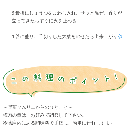
⠀
3.最後にしょうゆをまわし入れ、サッと混ぜ、香りが
立ってきたらすぐに火を止める。⠀
⠀
4.器に盛り、千切りした大葉をのせたら出来上がり
⠀
～野菜ソムリエからのひとこと～⠀
梅肉の量は、お好みで調節して下さい。⠀
冷蔵庫内にある調味料で手軽に、簡単に作れますよ♪⠀