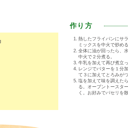
作り方
熱したフライパンにサ
g
ミックスを中火で炒め
全体に油が回ったら、
中火で２分煮る。
牛乳を加えて再び煮立
レンジでバターを１分
て３に加えてとろみが
塩を加えて味を調えた
る。オーブントースタ
く。お好みでパセリを散