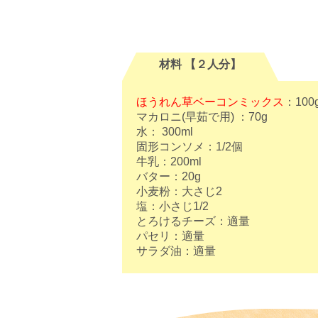
材料 【２人分】
ほうれん草ベーコンミックス
：100
マカロニ(早茹で用) ：70g
水： 300ml
固形コンソメ：1/2個
牛乳：200ml
バター：20g
小麦粉：大さじ2
塩：小さじ1/2
とろけるチーズ：適量
パセリ：適量
サラダ油：適量