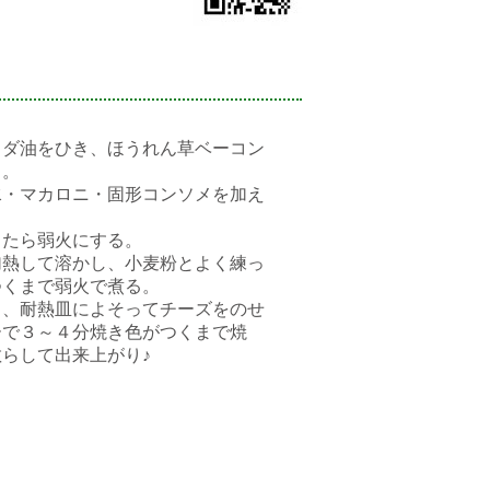
ラダ油をひき、ほうれん草ベーコン
る。
水・マカロニ・固形コンソメを加え
ったら弱火にする。
加熱して溶かし、小麦粉とよく練っ
つくまで弱火で煮る。
ら、耐熱皿によそってチーズをのせ
ーで３～４分焼き色がつくまで焼
らして出来上がり♪