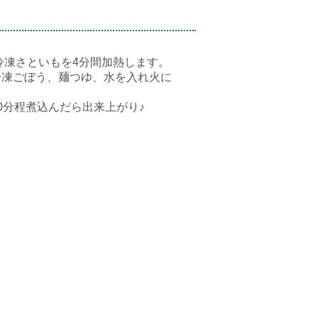
、冷凍さといもを4分間加熱します。
冷凍ごぼう、麺つゆ、水を入れ火に
0分程煮込んだら出来上がり♪