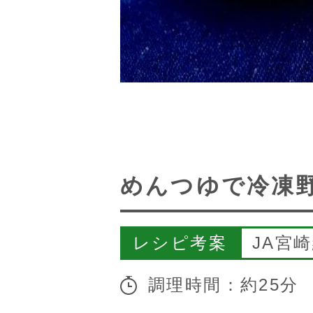
めんつゆで冷凍
レシピ考案
JA宮
調理時間：約25分