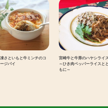
凍さといもと牛ミンチのコ
宮崎牛と牛蒡のハヤシライ
ージパイ
～ひき肉ペッパーライスと
もに～