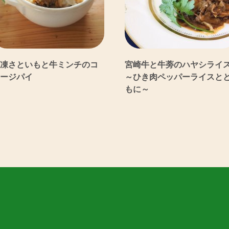
凍さといもと牛ミンチのコ
宮崎牛と牛蒡のハヤシライ
ージパイ
～ひき肉ペッパーライスと
もに～