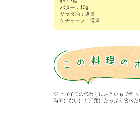
卵：3個
バター：10g
サラダ油：適量
ケチャップ：適量
ジャガイモの代わりにさといもで作っ
時間はないけど野菜はたっぷり食べた