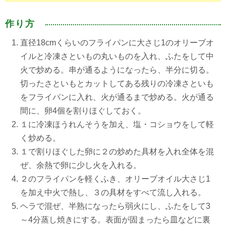
作り方
直径18cmくらいのフライパンに大さじ1のオリーブオ
イルと冷凍さといもの丸いものを入れ、ふたをして中
火で炒める。串が通るようになったら、半分に切る。
切ったさといもとカットしてある残りの冷凍さといも
をフライパンに入れ、火が通るまで炒める。火が通る
間に、卵4個を割りほぐしておく。
１に冷凍ほうれんそうを加え、塩・コショウをして軽
く炒める。
１で割りほぐした卵に２の炒めた具材を入れ全体を混
ぜ、余熱で卵に少し火を入れる。
２のフライパンを軽くふき、オリーブオイル大さじ1
を加え中火で熱し、３の具材をすべて流し入れる。
ヘラで混ぜ、半熟になったら弱火にし、ふたをして3
～4分蒸し焼きにする。表面が固まったら皿などに裏