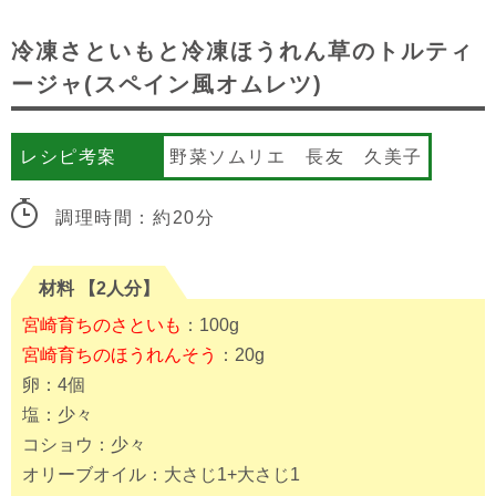
冷凍さといもと冷凍ほうれん草のトルティ
ージャ(スペイン風オムレツ)
レシピ考案
野菜ソムリエ 長友 久美子
調理時間：約20分
材料 【2人分】
宮崎育ちのさといも
：100g
宮崎育ちのほうれんそう
：20g
卵：4個
塩：少々
コショウ：少々
オリーブオイル：大さじ1+大さじ1