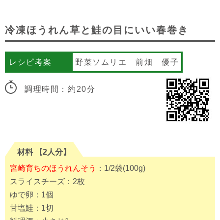
冷凍ほうれん草と鮭の目にいい春巻き
レシピ考案
野菜ソムリエ 前畑 優子
調理時間：約20分
材料 【2人分】
宮崎育ちのほうれんそう
：1/2袋(100g)
スライスチーズ：2枚
ゆで卵：1個
甘塩鮭：1切