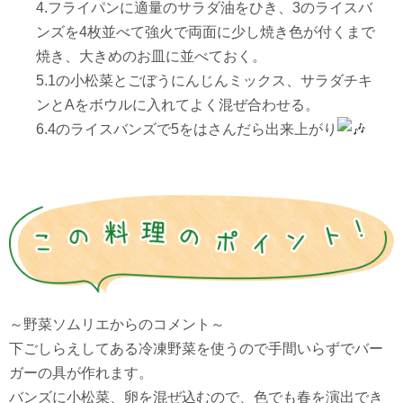
4.フライパンに適量のサラダ油をひき、3のライスバ
ンズを4枚並べて強火で両面に少し焼き色が付くまで
焼き、大きめのお皿に並べておく。
5.1の小松菜とごぼうにんじんミックス、サラダチキ
ンとAをボウルに入れてよく混ぜ合わせる。
6.4のライスバンズで5をはさんだら出来上がり
～野菜ソムリエからのコメント～
下ごしらえしてある冷凍野菜を使うので手間いらずでバー
ガーの具が作れます。
バンズに小松菜、卵を混ぜ込むので、色でも春を演出でき