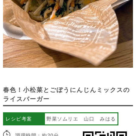
春色！小松菜とごぼうにんじんミックスの
ライスバーガー
レシピ考案
野菜ソムリエ 山口 みはる
調理時間：約20分