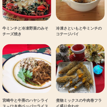
牛ミンチと冷凍野菜のみそ
冷凍さといもと牛ミンチの
チーズ焼き
コテージパイ
宮崎牛と牛蒡のハヤシライ
煮物ミックスの牛肉巻フラ
ス～ひき肉ペッパーライス
イ盛り合わせ