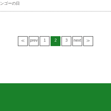
ンゴーの日
prev
1
2
3
next
≪
≫