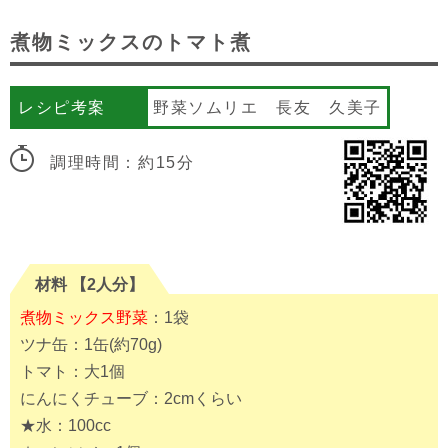
煮物ミックスのトマト煮
レシピ考案
野菜ソムリエ 長友 久美子
調理時間：約15分
材料 【2人分】
煮物ミックス野菜
：1袋
ツナ缶：1缶(約70g)
トマト：大1個
にんにくチューブ：2cmくらい
★水：100cc