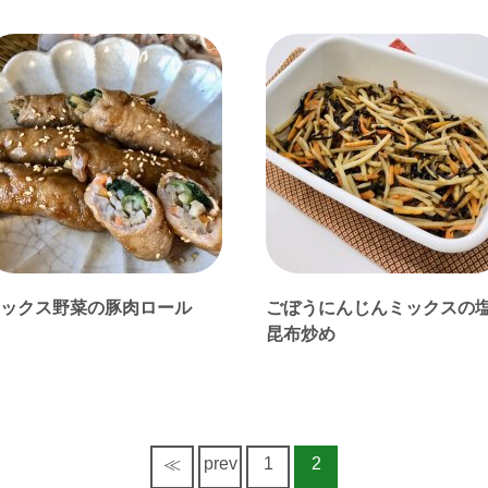
ックス野菜の豚肉ロール
ごぼうにんじんミックスの
昆布炒め
prev
1
2
≪