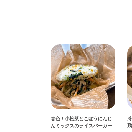
春色！小松菜とごぼうにんじ
冷
んミックスのライスバーガー
鶏